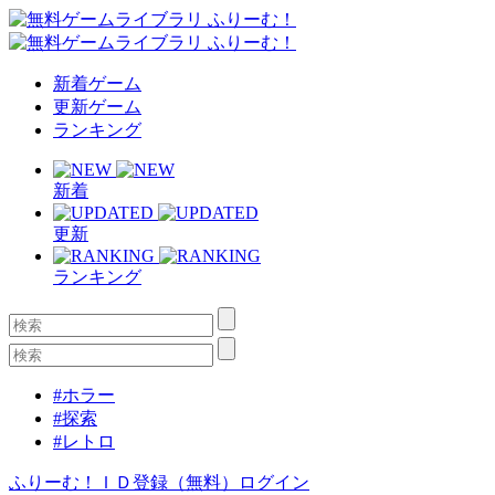
新着ゲーム
更新ゲーム
ランキング
新着
更新
ランキング
#ホラー
#探索
#レトロ
ふりーむ！ＩＤ登録（無料）
ログイン