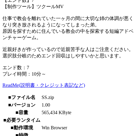
【エンド数】7
【制作ツール】ツクールMV
仕事で教会を離れていた一ヶ月の間に大切な姉の体調が悪く
なり突き放されるようになってしまった弟。
原因を探すために住んでいる教会の中を探索する短編アドベ
ンチャーゲーム。
近親好きが作っているので近親苦手な人はご注意ください。
選択肢分岐のためエンド回収はしやすいかと思います。
エンド数：7
プレイ時間：10分～
ReadMe(説明書・クレジット表記など)
■ファイル名
SS.zip
■バージョン
1.00
■容量
565,434 KByte
■必要ランタイム
■動作環境
Win Browser
■特徴