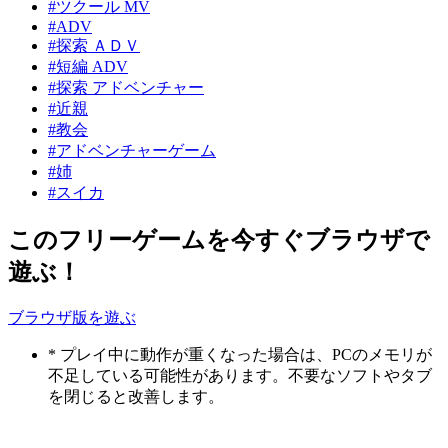
#ツクール MV
#ADV
#探索 ＡＤＶ
#短編 ADV
#探索 アドベンチャー
#近親
#教会
#アドベンチャーゲーム
#姉
#スイカ
このフリーゲームを今すぐブラウザで
遊ぶ！
ブラウザ版を遊ぶ
* プレイ中に動作が重くなった場合は、PCのメモリが
不足している可能性があります。不要なソフトやタブ
を閉じると改善します。