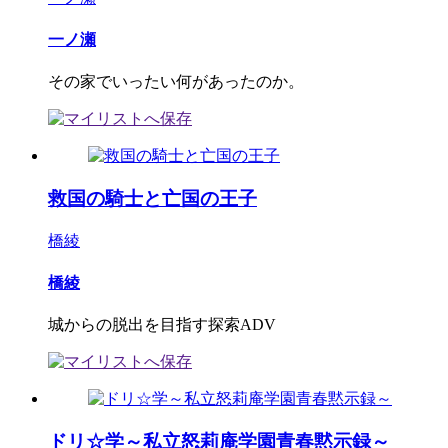
一ノ瀬
その家でいったい何があったのか。
救国の騎士と亡国の王子
橋綾
橋綾
城からの脱出を目指す探索ADV
ドリ☆学～私立怒莉庵学園青春黙示録～