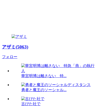
アザミ(5063)
フォロー
華宮明博は離さない 特...
勇者と魔王のソーシャル...
古びた社で