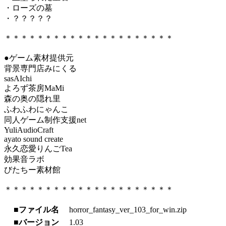
・ローズの墓
・？？？？？
＊＊＊＊＊＊＊＊＊＊＊＊＊＊＊＊＊＊＊＊＊
●ゲーム素材提供元
背景専門店みにくる
sasAIchi
よろず茶房MaMi
森の奥の隠れ里
ふわふわにゃんこ
同人ゲーム制作支援net
YuliAudioCraft
ayato sound create
永久恋愛りんごTea
効果音ラボ
びたちー素材館
＊＊＊＊＊＊＊＊＊＊＊＊＊＊＊＊＊＊＊＊＊
■ファイル名
horror_fantasy_ver_103_for_win.zip
■バージョン
1.03