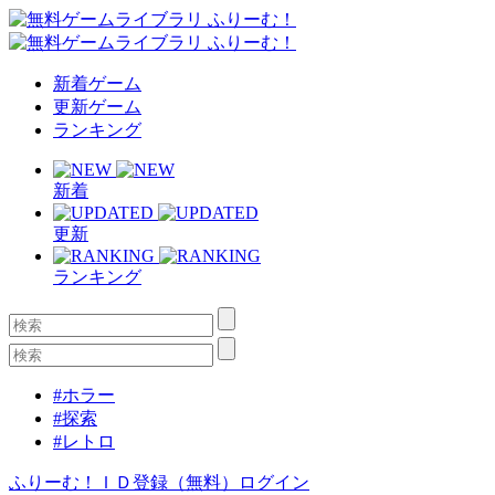
新着ゲーム
更新ゲーム
ランキング
新着
更新
ランキング
#ホラー
#探索
#レトロ
ふりーむ！ＩＤ登録（無料）
ログイン