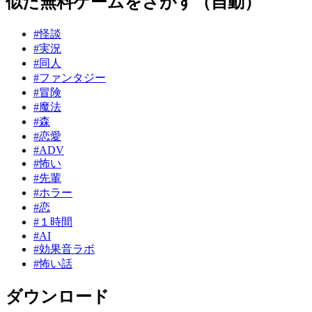
似た無料ゲームをさがす（自動）
#怪談
#実況
#同人
#ファンタジー
#冒険
#魔法
#森
#恋愛
#ADV
#怖い
#先輩
#ホラー
#恋
#１時間
#AI
#効果音ラボ
#怖い話
ダウンロード