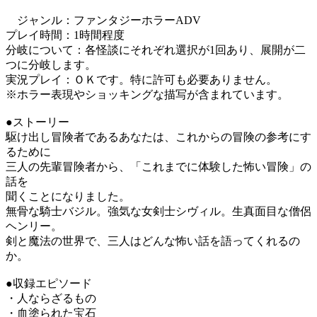
ジャンル：ファンタジーホラーADV
プレイ時間：1時間程度
分岐について：各怪談にそれぞれ選択が1回あり、展開が二
つに分岐します。
実況プレイ：ＯＫです。特に許可も必要ありません。
※ホラー表現やショッキングな描写が含まれています。
●ストーリー
駆け出し冒険者であるあなたは、これからの冒険の参考にす
るために
三人の先輩冒険者から、「これまでに体験した怖い冒険」の
話を
聞くことになりました。
無骨な騎士バジル。強気な女剣士シヴィル。生真面目な僧侶
ヘンリー。
剣と魔法の世界で、三人はどんな怖い話を語ってくれるの
か。
●収録エピソード
・人ならざるもの
・血塗られた宝石