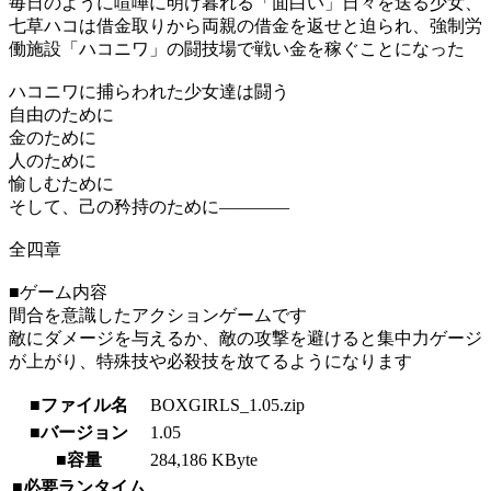
毎日のように喧嘩に明け暮れる「面白い」日々を送る少女、
七草ハコは借金取りから両親の借金を返せと迫られ、強制労
働施設「ハコニワ」の闘技場で戦い金を稼ぐことになった
ハコニワに捕らわれた少女達は闘う
自由のために
金のために
人のために
愉しむために
そして、己の矜持のために————
全四章
■ゲーム内容
間合を意識したアクションゲームです
敵にダメージを与えるか、敵の攻撃を避けると集中力ゲージ
が上がり、特殊技や必殺技を放てるようになります
■ファイル名
BOXGIRLS_1.05.zip
■バージョン
1.05
■容量
284,186 KByte
■必要ランタイム