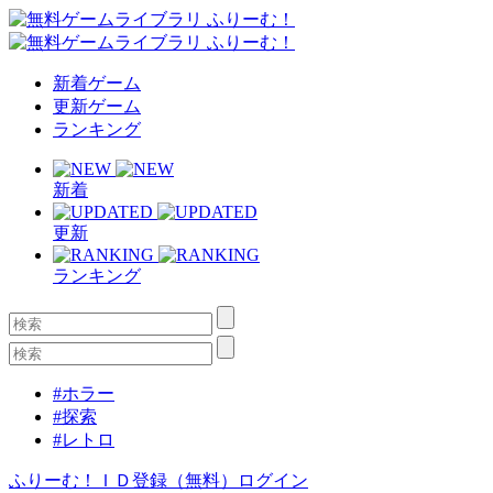
新着ゲーム
更新ゲーム
ランキング
新着
更新
ランキング
#ホラー
#探索
#レトロ
ふりーむ！ＩＤ登録（無料）
ログイン