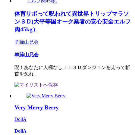
体育サボって呪われて異世界トリップマラソ
ン３Ｄ(大平等国オーク業者の安心安全エルフ
肉45kg）
羊蹄山兄会
羊蹄山兄会
呪！あなたに人権なし！！３Ｄダンジョンを走って斬
首を免れ...
Very Merry Berry
DollA
DollA