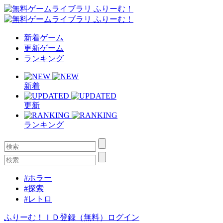
新着ゲーム
更新ゲーム
ランキング
新着
更新
ランキング
#ホラー
#探索
#レトロ
ふりーむ！ＩＤ登録（無料）
ログイン