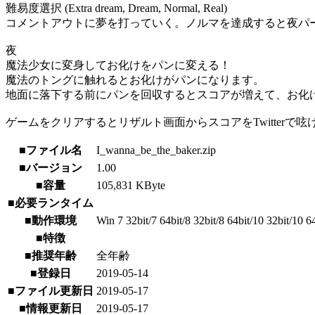
難易度選択 (Extra dream, Dream, Normal, Real)
コメントアウトに夢を打っていく。ノルマを達成すると夜パ
夜
魔法少女に変身してお化けをパンに変える！
魔法のトングに触れるとお化けがパンになります。
地面に落下する前にパンを回収するとスコアが増えて、お化
ゲームをクリアするとリザルト画面からスコアをTwitter
■ファイル名
I_wanna_be_the_baker.zip
■バージョン
1.00
■容量
105,831 KByte
■必要ランタイム
■動作環境
Win 7 32bit/7 64bit/8 32bit/8 64bit/10 32bit/10 6
■特徴
■推奨年齢
全年齢
■登録日
2019-05-14
■ファイル更新日
2019-05-17
■情報更新日
2019-05-17