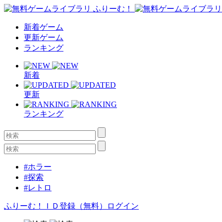
新着ゲーム
更新ゲーム
ランキング
新着
更新
ランキング
#ホラー
#探索
#レトロ
ふりーむ！ＩＤ登録（無料）
ログイン