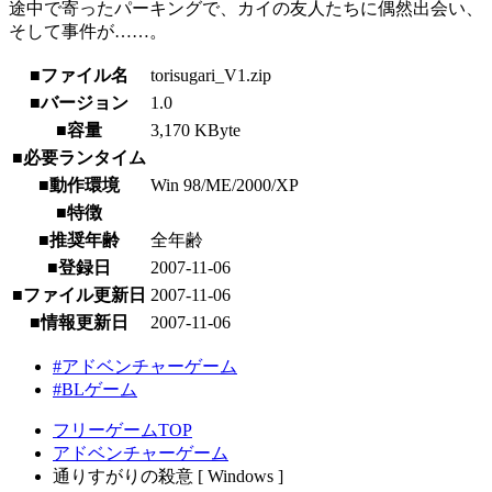
途中で寄ったパーキングで、カイの友人たちに偶然出会い、
そして事件が……。
■ファイル名
torisugari_V1.zip
■バージョン
1.0
■容量
3,170 KByte
■必要ランタイム
■動作環境
Win 98/ME/2000/XP
■特徴
■推奨年齢
全年齢
■登録日
2007-11-06
■ファイル更新日
2007-11-06
■情報更新日
2007-11-06
#アドベンチャーゲーム
#BLゲーム
フリーゲームTOP
アドベンチャーゲーム
通りすがりの殺意 [ Windows ]