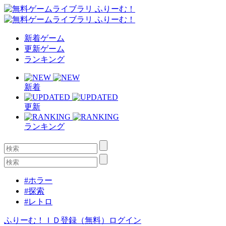
新着ゲーム
更新ゲーム
ランキング
新着
更新
ランキング
#ホラー
#探索
#レトロ
ふりーむ！ＩＤ登録（無料）
ログイン