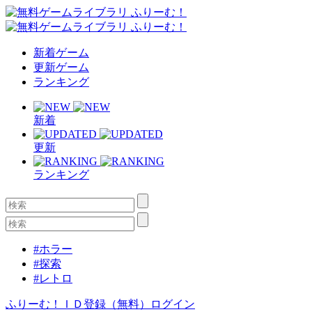
新着ゲーム
更新ゲーム
ランキング
新着
更新
ランキング
#ホラー
#探索
#レトロ
ふりーむ！ＩＤ登録（無料）
ログイン