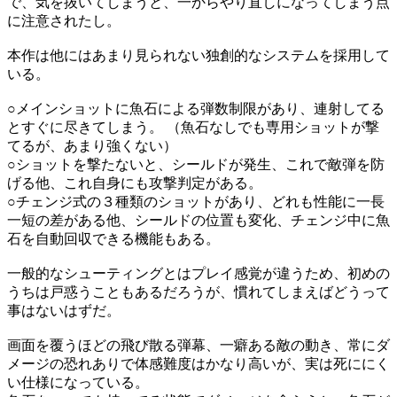
で、気を抜いてしまうと、一からやり直しになってしまう点
に注意されたし。
本作は他にはあまり見られない独創的なシステムを採用して
いる。
○メインショットに魚石による弾数制限があり、連射してる
とすぐに尽きてしまう。 （魚石なしでも専用ショットが撃
てるが、あまり強くない）
○ショットを撃たないと、シールドが発生、これで敵弾を防
げる他、これ自身にも攻撃判定がある。
○チェンジ式の３種類のショットがあり、どれも性能に一長
一短の差がある他、シールドの位置も変化、チェンジ中に魚
石を自動回収できる機能もある。
一般的なシューティングとはプレイ感覚が違うため、初めの
うちは戸惑うこともあるだろうが、慣れてしまえばどうって
事はないはずだ。
画面を覆うほどの飛び散る弾幕、一癖ある敵の動き、常にダ
メージの恐れありで体感難度はかなり高いが、実は死ににく
い仕様になっている。