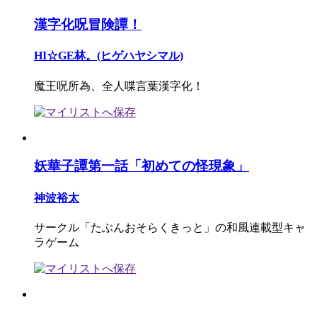
漢字化呪冒険譚！
HI☆GE林。(ヒゲハヤシマル)
魔王呪所為、全人喋言葉漢字化！
妖華子譚第一話「初めての怪現象」
神波裕太
サークル「たぶんおそらくきっと」の和風連載型キャ
ラゲーム