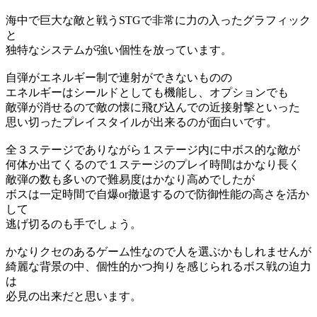
海中で巨大な敵と戦うSTGで非常に力の入ったグラフィック
と
独特なシステムが強い個性を放っています。
自弾がエネルギー制で連射ができないものの
エネルギーはシールドとしても機能し、オプションでも
敵弾が消せるので敵の懐に飛び込んでの近接射撃といった
思い切ったプレイスタイルが出来るのが面白いです。
全３ステージでありながら１ステージ内に中ボス的な敵が
何体か出てくるので１ステージのプレイ時間はかなり長く
敵弾の数も多いので難易度はかなり高めでしたが
ボスは一定時間で自爆or撤退するので防御性能の高さを活か
して
逃げ切るのも手でしょう。
かなりクセのあるゲーム性なので人を選ぶかもしれませんが
綺麗な背景の中、個性的かつ拘りを感じられるボス戦の迫力
は
必見の出来だと思います。