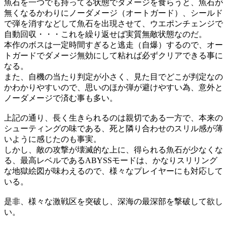
魚石を一つでも持ってる状態でダメージを食らうと、魚石が
無くなるかわりにノーダメージ（オートガード）、シールド
で弾を消すなどして魚石を出現させて、ウエポンチェンジで
自動回収・・・これを繰り返せば実質無敵状態なのだ。
本作のボスは一定時間すぎると逃走（自爆）するので、オー
トガードでダメージ無効にして粘れば必ずクリアできる事に
なる。
また、自機の当たり判定が小さく、見た目でどこが判定なの
かわかりやすいので、思いのほか弾が避けやすい為、意外と
ノーダメージで済む事も多い。
上記の通り、長く生きられるのは親切である一方で、本来の
シューティングの味である、死と隣り合わせのスリル感が薄
いように感じたのも事実。
しかし、敵の攻撃が壊滅的な上に、得られる魚石が少なくな
る、最高レベルであるABYSSモードは、かなりスリリング
な地獄絵図が味わえるので、様々なプレイヤーにも対応して
いる。
是非、様々な激戦区を突破し、深海の最深部を撃破して欲し
い。