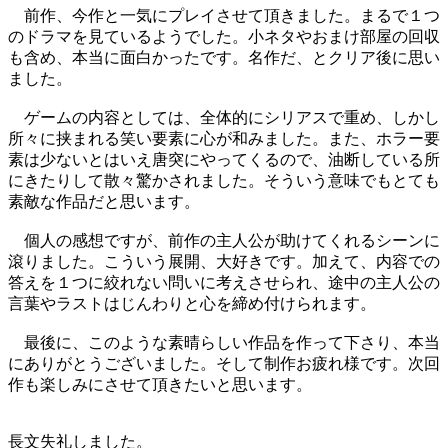
前作、今作と一気にプレイさせて頂きました。まるで１つ
のドラマを見ているようでした。小ネタやおまけ部屋の回収
も含め、本当に面白かったです。名作だ、とクリア後に思い
ました。
ゲームの内容としては、全体的にシリアスで重め、しかし
所々に挟まれる笑い要素に心が和みました。また、ホラー要
素は少ないとはいえ唐突にやってくるので、油断している所
にきたりして散々驚かされました。そういう意味でもとても
素敵な作品だと思います。
個人の感想ですが、前作の主人公が助けてくれるシーンに
滾りました。こういう展開、大好きです。加えて、内容での
答えを１つに絞れない問いに考えさせられ、途中の主人公の
言葉やラストはじんわりと心を締め付けられます。
最後に、このような素晴らしい作品を作って下さり、本当
にありがとうございました。そして制作お疲れ様です。次回
作も楽しみにさせて頂きたいと思います。
長文失礼しました。