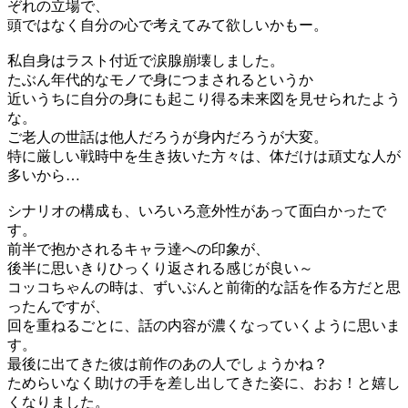
ぞれの立場で、
頭ではなく自分の心で考えてみて欲しいかもー。
私自身はラスト付近で涙腺崩壊しました。
たぶん年代的なモノで身につまされるというか
近いうちに自分の身にも起こり得る未来図を見せられたよう
な。
ご老人の世話は他人だろうが身内だろうが大変。
特に厳しい戦時中を生き抜いた方々は、体だけは頑丈な人が
多いから…
シナリオの構成も、いろいろ意外性があって面白かったで
す。
前半で抱かされるキャラ達への印象が、
後半に思いきりひっくり返される感じが良い～
コッコちゃんの時は、ずいぶんと前衛的な話を作る方だと思
ったんですが、
回を重ねるごとに、話の内容が濃くなっていくように思いま
す。
最後に出てきた彼は前作のあの人でしょうかね？
ためらいなく助けの手を差し出してきた姿に、おお！と嬉し
くなりました。