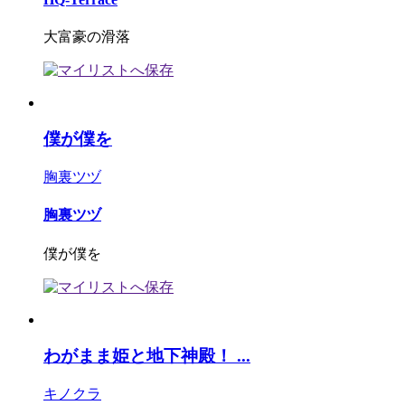
大富豪の滑落
僕が僕を
胸裏ツヅ
胸裏ツヅ
僕が僕を
わがまま姫と地下神殿！ ...
キノクラ