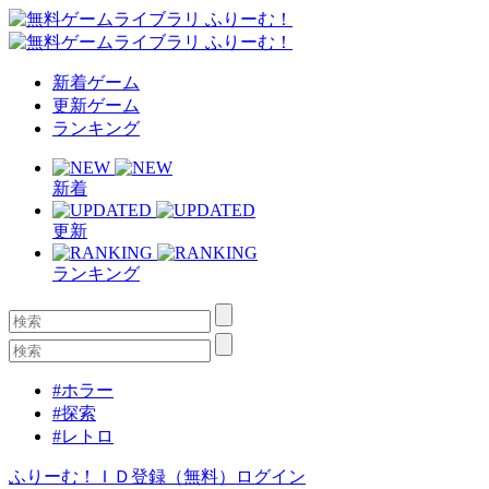
新着ゲーム
更新ゲーム
ランキング
新着
更新
ランキング
#ホラー
#探索
#レトロ
ふりーむ！ＩＤ登録（無料）
ログイン