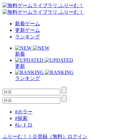
新着ゲーム
更新ゲーム
ランキング
新着
更新
ランキング
#ホラー
#探索
#レトロ
ふりーむ！ＩＤ登録（無料）
ログイン