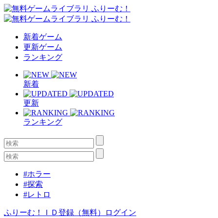
新着ゲーム
更新ゲーム
ランキング
新着
更新
ランキング
#ホラー
#探索
#レトロ
ふりーむ！ＩＤ登録（無料）
ログイン