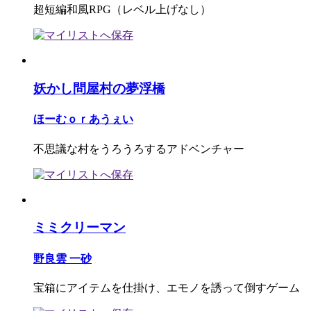
超短編和風RPG（レベル上げなし）
妖かし問屋村の夢浮橋
ほーむｏｒあうぇい
不思議な村をうろうろするアドベンチャー
ミミクリーマン
野良雲 一砂
宝箱にアイテムを仕掛け、エモノを誘って倒すゲーム