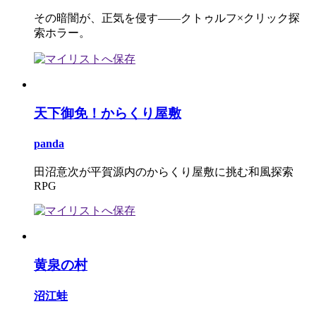
その暗闇が、正気を侵す――クトゥルフ×クリック探
索ホラー。
天下御免！からくり屋敷
panda
田沼意次が平賀源内のからくり屋敷に挑む和風探索
RPG
黄泉の村
沼江蛙