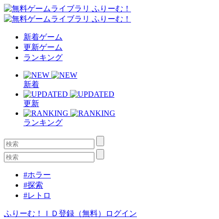
新着ゲーム
更新ゲーム
ランキング
新着
更新
ランキング
#ホラー
#探索
#レトロ
ふりーむ！ＩＤ登録（無料）
ログイン