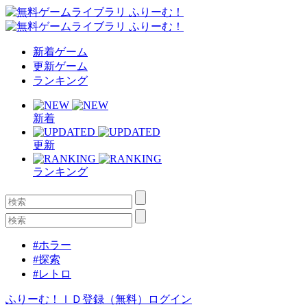
新着ゲーム
更新ゲーム
ランキング
新着
更新
ランキング
#ホラー
#探索
#レトロ
ふりーむ！ＩＤ登録（無料）
ログイン