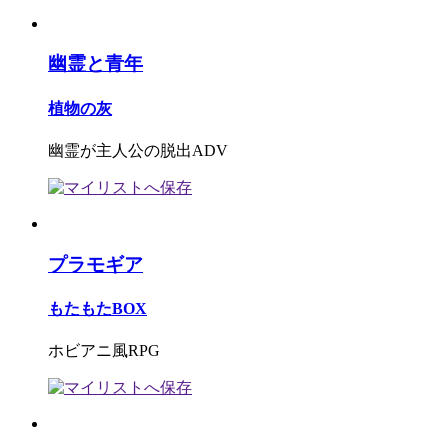
幽霊と青年
植物の灰
幽霊が主人公の脱出ADV
プラモギア
もたもたBOX
ホビアニ風RPG