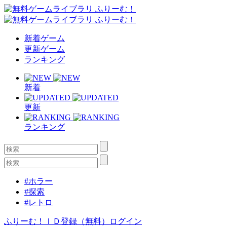
新着ゲーム
更新ゲーム
ランキング
新着
更新
ランキング
#ホラー
#探索
#レトロ
ふりーむ！ＩＤ登録（無料）
ログイン