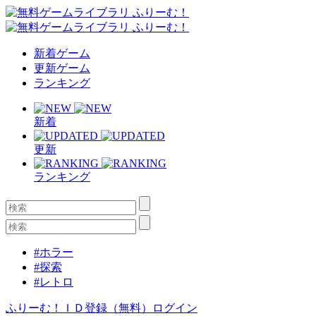
新着ゲーム
更新ゲーム
ランキング
新着
更新
ランキング
#ホラー
#探索
#レトロ
ふりーむ！ＩＤ登録（無料）
ログイン