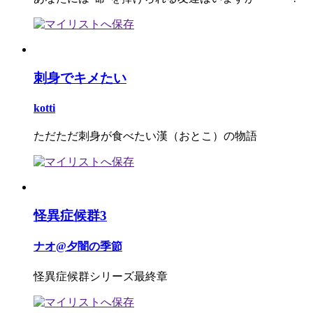
刺身でキメたい
kotti
ただただ刺身が食べたい漢（おとこ）の物語
怪異症候群3
ナオ@夕闇の季節
怪異症候群シリーズ最終章