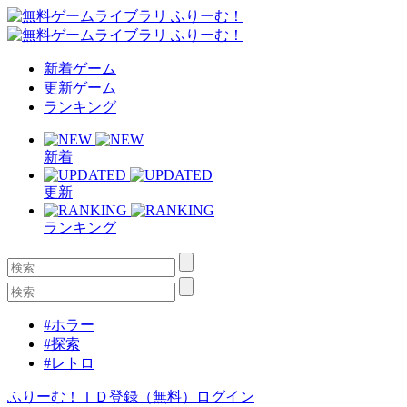
新着ゲーム
更新ゲーム
ランキング
新着
更新
ランキング
#ホラー
#探索
#レトロ
ふりーむ！ＩＤ登録（無料）
ログイン