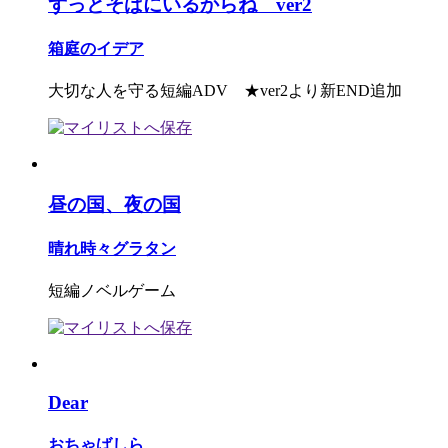
ずっとそばにいるからね ver2
箱庭のイデア
大切な人を守る短編ADV ★ver2より新END追加
昼の国、夜の国
晴れ時々グラタン
短編ノベルゲーム
Dear
おちゃばしら