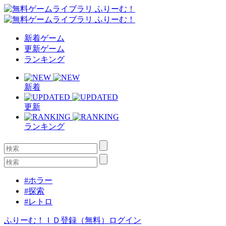
新着ゲーム
更新ゲーム
ランキング
新着
更新
ランキング
#ホラー
#探索
#レトロ
ふりーむ！ＩＤ登録（無料）
ログイン