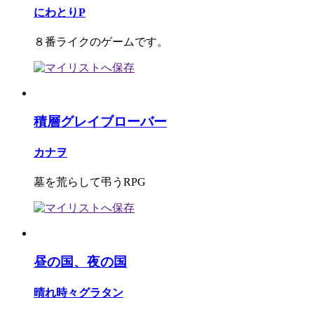
にわとりP
８番ライクのゲームです。
積層グレイブローバー
カナヲ
墓を荒らして弔うRPG
昼の国、夜の国
晴れ時々グラタン