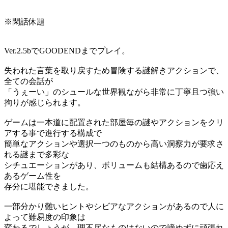
※閑話休題
Ver.2.5bでGOODENDまでプレイ。
失われた言葉を取り戻すため冒険する謎解きアクションで、
全ての会話が
「うぇーい」のシュールな世界観ながら非常に丁寧且つ強い
拘りが感じられます。
ゲームは一本道に配置された部屋毎の謎やアクションをクリ
アする事で進行する構成で
簡単なアクションや選択一つのものから高い洞察力が要求さ
れる謎まで多彩な
シチュエーションがあり、ボリュームも結構あるので歯応え
あるゲーム性を
存分に堪能できました。
一部分かり難いヒントやシビアなアクションがあるので人に
よって難易度の印象は
変わるでしょうが、理不尽なものはないので諦めずに頑張れ