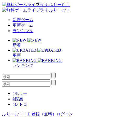
新着ゲーム
更新ゲーム
ランキング
新着
更新
ランキング
#ホラー
#探索
#レトロ
ふりーむ！ＩＤ登録（無料）
ログイン