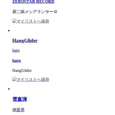
ZEROSTAR RECORD
厨二病メシアランサーⅢ
HangGlider
haru
haru
HangGlider
雪嵐弾
神亜草