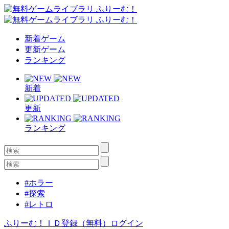
新着ゲーム
更新ゲーム
ランキング
新着
更新
ランキング
#ホラー
#探索
#レトロ
ふりーむ！ＩＤ登録（無料）
ログイン