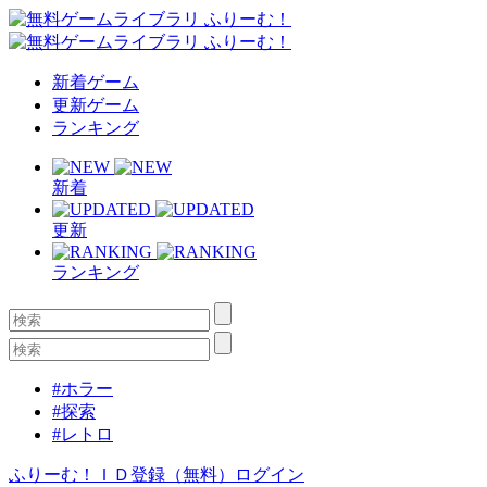
新着ゲーム
更新ゲーム
ランキング
新着
更新
ランキング
#ホラー
#探索
#レトロ
ふりーむ！ＩＤ登録（無料）
ログイン