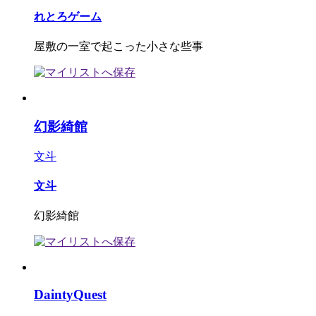
れとろゲーム
屋敷の一室で起こった小さな些事
幻影綺館
文斗
文斗
幻影綺館
DaintyQuest