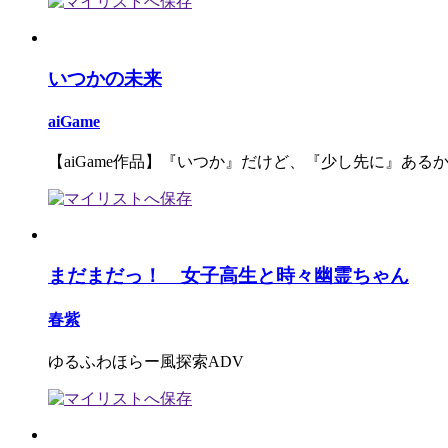
いつかの未来
aiGame
【aiGame作品】『いつか』だけど、『少し先に』ある
まだまだっ！ 女子高生と時々幽霊ちゃん
春紫
ゆるふわほらー風探索ADV