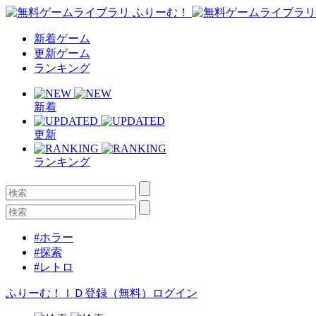
新着ゲーム
更新ゲーム
ランキング
新着
更新
ランキング
#ホラー
#探索
#レトロ
ふりーむ！ＩＤ登録（無料）
ログイン