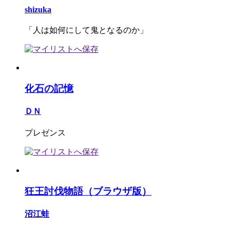
shizuka
「人は如何にして鬼となるのか」
化石の記憶
ＤＮ
プレゼンス
狂王討伐物語（ブラウザ版）
沼江蛙