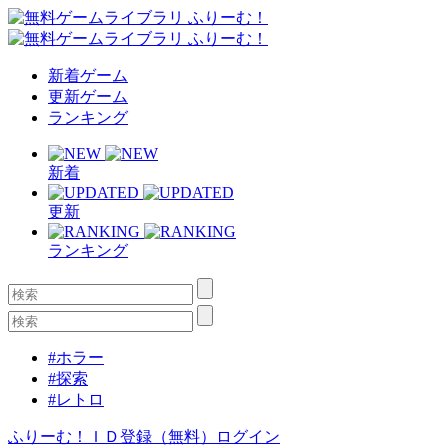
新着ゲーム
更新ゲーム
ランキング
新着
更新
ランキング
#ホラー
#探索
#レトロ
ふりーむ！ＩＤ登録（無料）
ログイン