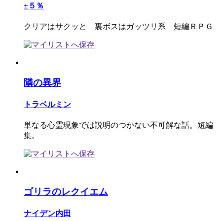
±５％
クリアはサクッと 裏ボスはガッツリ系 短編ＲＰＧ
隣の異界
トラベルミン
単なる心霊現象では説明のつかない不可解な話。短編
集。
ゴリラのレクイエム
ナイデン内田