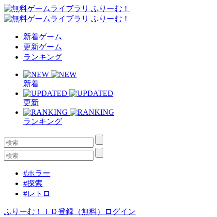
新着ゲーム
更新ゲーム
ランキング
新着
更新
ランキング
#ホラー
#探索
#レトロ
ふりーむ！ＩＤ登録（無料）
ログイン