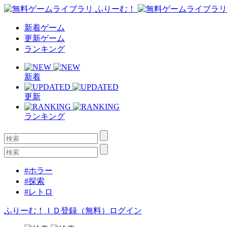
新着ゲーム
更新ゲーム
ランキング
新着
更新
ランキング
#ホラー
#探索
#レトロ
ふりーむ！ＩＤ登録（無料）
ログイン