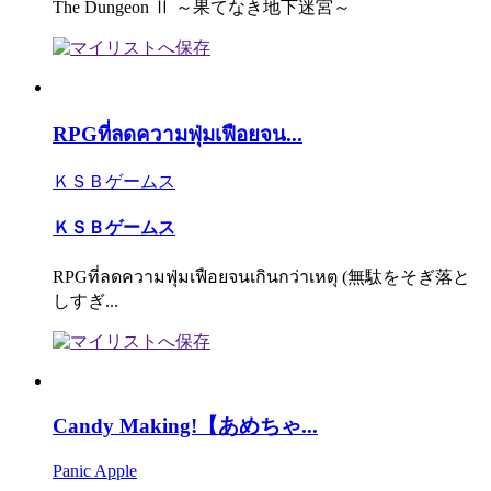
The Dungeon Ⅱ ～果てなき地下迷宮～
RPGที่ลดความฟุ่มเฟือยจน...
ＫＳＢゲームス
ＫＳＢゲームス
RPGที่ลดความฟุ่มเฟือยจนเกินกว่าเหตุ (無駄をそぎ落と
しすぎ...
Candy Making!【あめちゃ...
Panic Apple