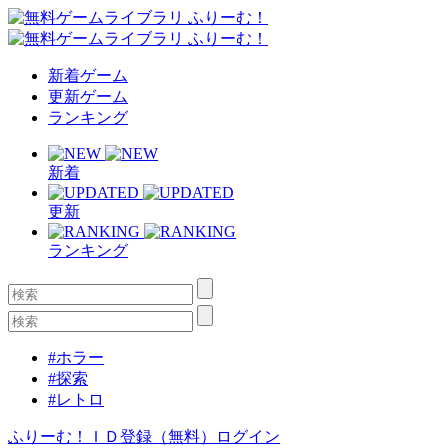
新着ゲーム
更新ゲーム
ランキング
新着
更新
ランキング
#ホラー
#探索
#レトロ
ふりーむ！ＩＤ登録（無料）
ログイン