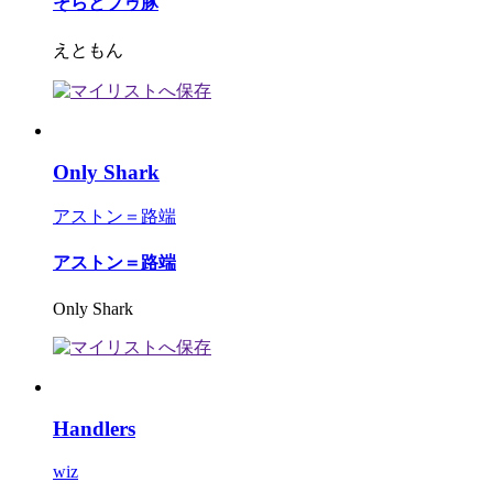
そらとブゥ豚
えともん
Only Shark
アストン＝路端
アストン＝路端
Only Shark
Handlers
wiz