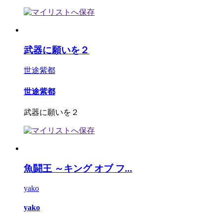
武器に願いを２
世途紫都
世途紫都
武器に願いを２
魚闘王 ～キング オブ フ...
yako
yako