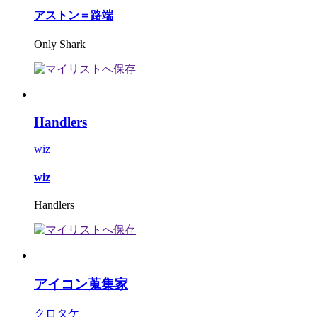
アストン＝路端
Only Shark
Handlers
wiz
wiz
Handlers
アイコン蒐集家
クロタケ