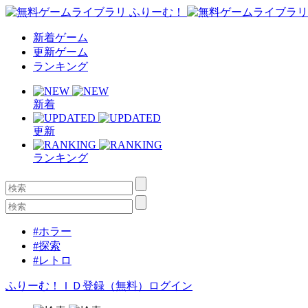
新着ゲーム
更新ゲーム
ランキング
新着
更新
ランキング
#ホラー
#探索
#レトロ
ふりーむ！ＩＤ登録（無料）
ログイン