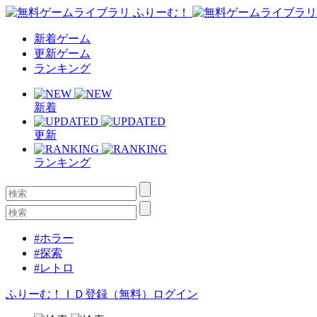
新着ゲーム
更新ゲーム
ランキング
新着
更新
ランキング
#ホラー
#探索
#レトロ
ふりーむ！ＩＤ登録（無料）
ログイン