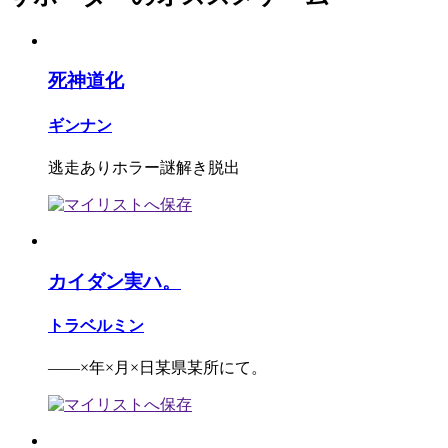
死神道化
ギンナン
逃走ありホラー謎解き脱出
カイダン実ハ。
トラベルミン
――×年×月×日某県某所にて。