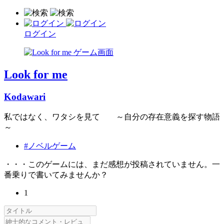
ログイン
Look for me
Kodawari
私ではなく、ワタシを見て ～自分の存在意義を探す物語
～
#ノベルゲーム
・・・このゲームには、まだ感想が投稿されていません。一
番乗りで書いてみませんか？
1