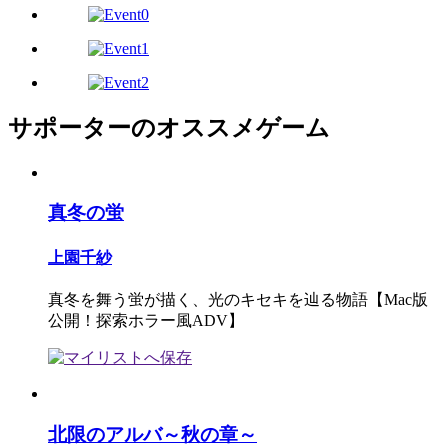
サポーターのオススメゲーム
真冬の蛍
上園千紗
真冬を舞う蛍が描く、光のキセキを辿る物語【Mac版
公開！探索ホラー風ADV】
北限のアルバ～秋の章～