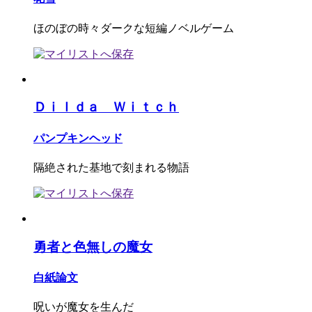
ほのぼの時々ダークな短編ノベルゲーム
Ｄｉｌｄａ Ｗｉｔｃｈ
パンプキンヘッド
隔絶された基地で刻まれる物語
勇者と色無しの魔女
白紙論文
呪いが魔女を生んだ