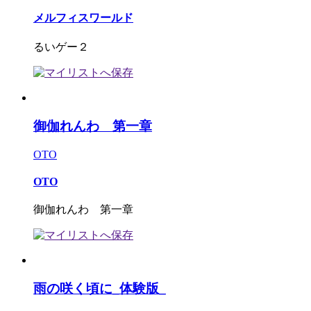
メルフィスワールド
るいゲー２
御伽れんわ 第一章
OTO
OTO
御伽れんわ 第一章
雨の咲く頃に_体験版_