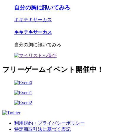
自分の胸に訊いてみろ
キキテキサーカス
キキテキサーカス
自分の胸に訊いてみろ
フリーゲームイベント開催中！
利用規約・プライバシーポリシー
特定商取引法に基づく表記