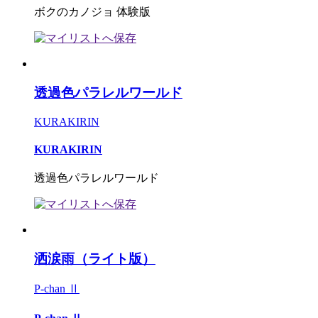
ボクのカノジョ 体験版
透過色パラレルワールド
KURAKIRIN
KURAKIRIN
透過色パラレルワールド
洒涙雨（ライト版）
P-chan Ⅱ