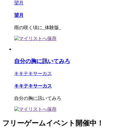
望月
望月
雨の咲く頃に_体験版_
自分の胸に訊いてみろ
キキテキサーカス
キキテキサーカス
自分の胸に訊いてみろ
フリーゲームイベント開催中！