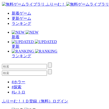
新着ゲーム
更新ゲーム
ランキング
新着
更新
ランキング
#ホラー
#探索
#レトロ
ふりーむ！ＩＤ登録（無料）
ログイン