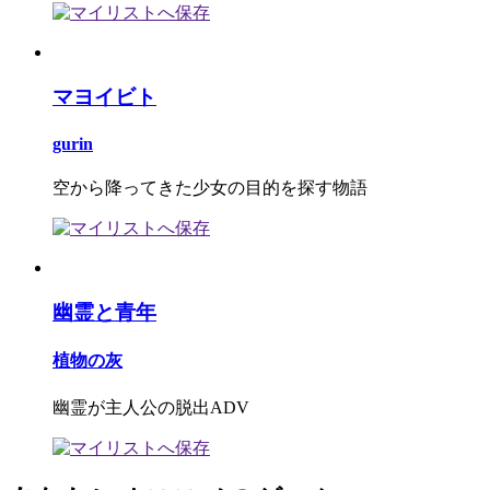
マヨイビト
gurin
空から降ってきた少女の目的を探す物語
幽霊と青年
植物の灰
幽霊が主人公の脱出ADV