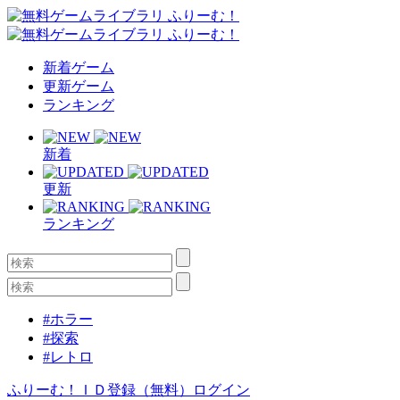
新着ゲーム
更新ゲーム
ランキング
新着
更新
ランキング
#ホラー
#探索
#レトロ
ふりーむ！ＩＤ登録（無料）
ログイン