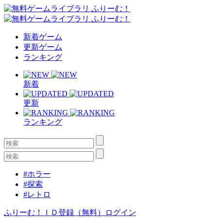
新着ゲーム
更新ゲーム
ランキング
新着
更新
ランキング
#ホラー
#探索
#レトロ
ふりーむ！ＩＤ登録（無料）
ログイン