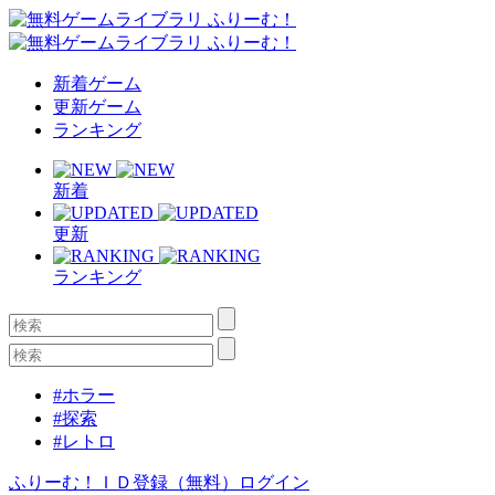
新着ゲーム
更新ゲーム
ランキング
新着
更新
ランキング
#ホラー
#探索
#レトロ
ふりーむ！ＩＤ登録（無料）
ログイン