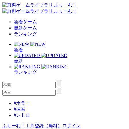
新着ゲーム
更新ゲーム
ランキング
新着
更新
ランキング
#ホラー
#探索
#レトロ
ふりーむ！ＩＤ登録（無料）
ログイン