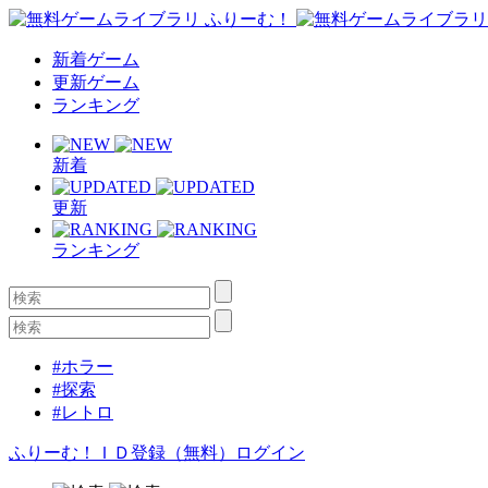
新着ゲーム
更新ゲーム
ランキング
新着
更新
ランキング
#ホラー
#探索
#レトロ
ふりーむ！ＩＤ登録（無料）
ログイン