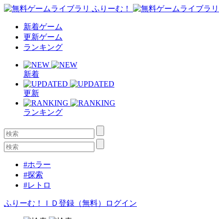
新着ゲーム
更新ゲーム
ランキング
新着
更新
ランキング
#ホラー
#探索
#レトロ
ふりーむ！ＩＤ登録（無料）
ログイン