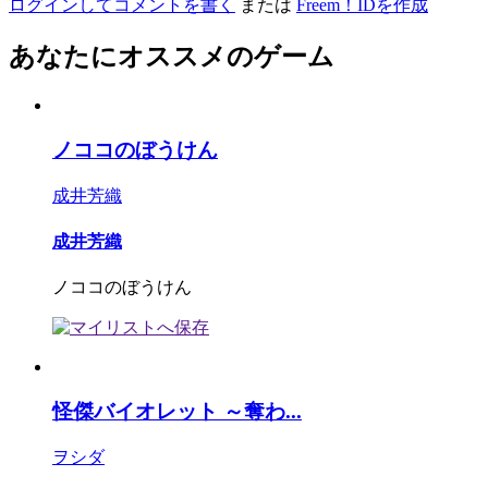
ログインしてコメントを書く
または
Freem！IDを作成
あなたにオススメのゲーム
ノココのぼうけん
成井芳織
成井芳織
ノココのぼうけん
怪傑バイオレット ～奪わ...
ヲシダ