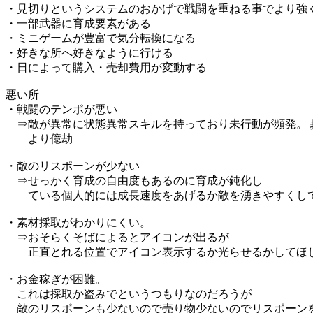
・見切りというシステムのおかげで戦闘を重ねる事でより強
・一部武器に育成要素がある
・ミニゲームが豊富で気分転換になる
・好きな所へ好きなように行ける
・日によって購入・売却費用が変動する
悪い所
・戦闘のテンポが悪い
⇒敵が異常に状態異常スキルを持っており未行動が頻発。
より億劫
・敵のリスポーンが少ない
⇒せっかく育成の自由度もあるのに育成が鈍化し
ている個人的には成長速度をあげるか敵を湧きやすくし
・素材採取がわかりにくい。
⇒おそらくそばによるとアイコンが出るが
正直とれる位置でアイコン表示するか光らせるかしてほ
・お金稼ぎが困難。
これは採取か盗みでというつもりなのだろうが
敵のリスポーンも少ないので売り物少ないのでリスポーン