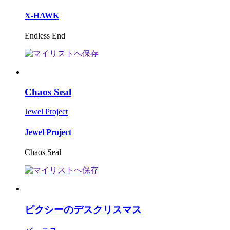
X-HAWK
Endless End
Chaos Seal
Jewel Project
Jewel Project
Chaos Seal
ピクシーのデスクリスマス