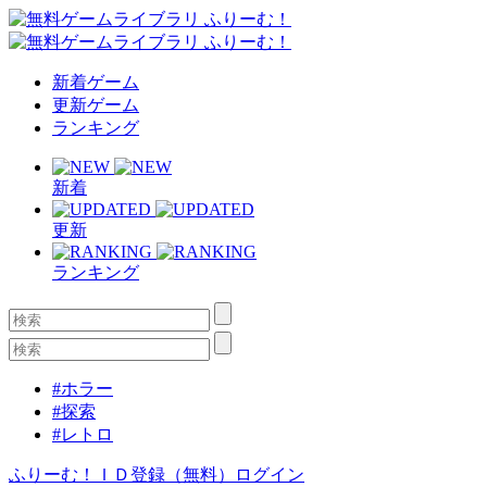
新着ゲーム
更新ゲーム
ランキング
新着
更新
ランキング
#ホラー
#探索
#レトロ
ふりーむ！ＩＤ登録（無料）
ログイン