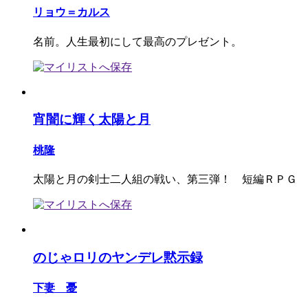
リョウ＝カルス
名前。人生最初にして最高のプレゼント。
宵闇に輝く太陽と月
桃隆
太陽と月の剣士二人組の戦い、第三弾！ 短編ＲＰＧ
のじゃロリのヤンデレ黙示録
下妻 憂