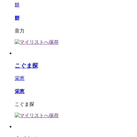
餅
餅
音力
こぐま探
栄恵
栄恵
こぐま探