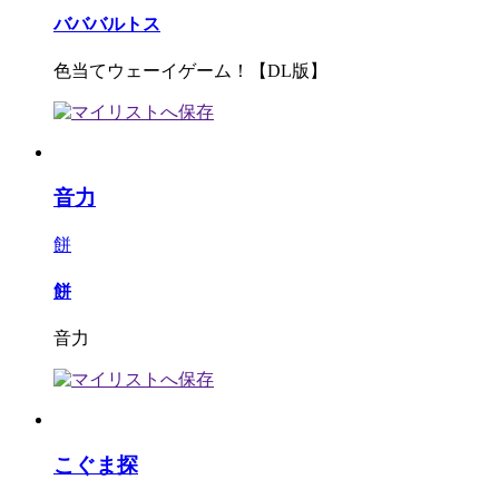
バババルトス
色当てウェーイゲーム！【DL版】
音力
餅
餅
音力
こぐま探