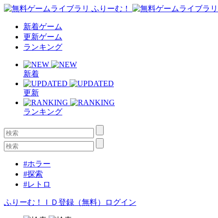
新着ゲーム
更新ゲーム
ランキング
新着
更新
ランキング
#ホラー
#探索
#レトロ
ふりーむ！ＩＤ登録（無料）
ログイン