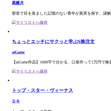
黒蝶月
密室で目を覚ました記憶のない青年が真実を探す、謎解
ちょっとエッチにサクッと学ぶS株注文
aiGame
【aiGame作品】1600字で分かる、口座作って1万円で
トップ・スター・ヴィーナス
ＤＮ