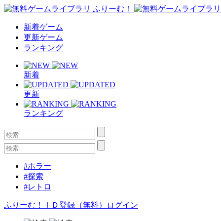
新着ゲーム
更新ゲーム
ランキング
新着
更新
ランキング
#ホラー
#探索
#レトロ
ふりーむ！ＩＤ登録（無料）
ログイン