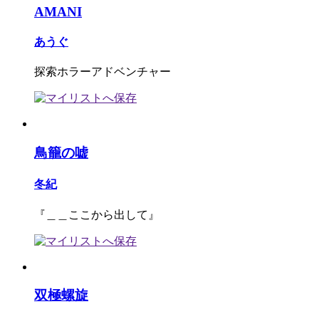
AMANI
あうぐ
探索ホラーアドベンチャー
鳥籠の嘘
冬紀
『＿＿ここから出して』
双極螺旋