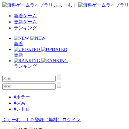
新着ゲーム
更新ゲーム
ランキング
新着
更新
ランキング
#ホラー
#探索
#レトロ
ふりーむ！ＩＤ登録（無料）
ログイン