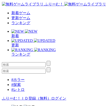
新着ゲーム
更新ゲーム
ランキング
新着
更新
ランキング
#ホラー
#探索
#レトロ
ふりーむ！ＩＤ登録（無料）
ログイン