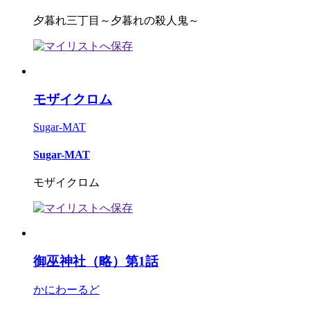
夕暮れ三丁目～夕暮れの殺人鬼～
モザイクロム
Sugar-MAT
Sugar-MAT
モザイクロム
御巫神社（略）第1話
かにわーるど