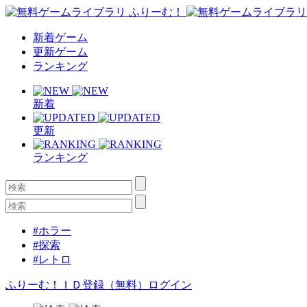
新着ゲーム
更新ゲーム
ランキング
新着
更新
ランキング
#ホラー
#探索
#レトロ
ふりーむ！ＩＤ登録（無料）
ログイン