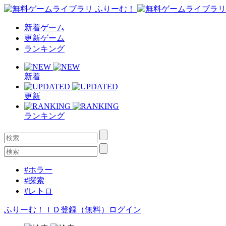
新着ゲーム
更新ゲーム
ランキング
新着
更新
ランキング
#ホラー
#探索
#レトロ
ふりーむ！ＩＤ登録（無料）
ログイン