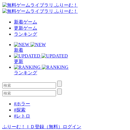
新着ゲーム
更新ゲーム
ランキング
新着
更新
ランキング
#ホラー
#探索
#レトロ
ふりーむ！ＩＤ登録（無料）
ログイン