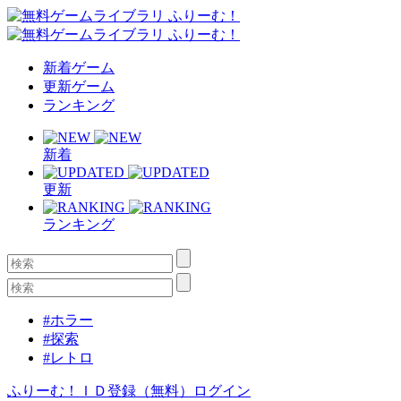
新着ゲーム
更新ゲーム
ランキング
新着
更新
ランキング
#ホラー
#探索
#レトロ
ふりーむ！ＩＤ登録（無料）
ログイン