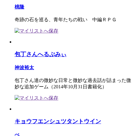
桃隆
奇跡の石を巡る、青年たちの戦い 中編ＲＰＧ
包丁さんへるぷみぃ
神波裕太
包丁さん達の微妙な日常と微妙な過去話が詰まった微
妙な追加ゲーム（2014年10月31日書籍化）
キョウフエンシュツタントウイン
べ