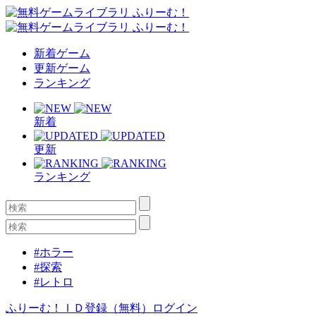
新着ゲーム
更新ゲーム
ランキング
新着
更新
ランキング
#ホラー
#探索
#レトロ
ふりーむ！ＩＤ登録（無料）
ログイン