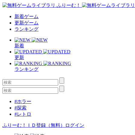
新着ゲーム
更新ゲーム
ランキング
新着
更新
ランキング
#ホラー
#探索
#レトロ
ふりーむ！ＩＤ登録（無料）
ログイン