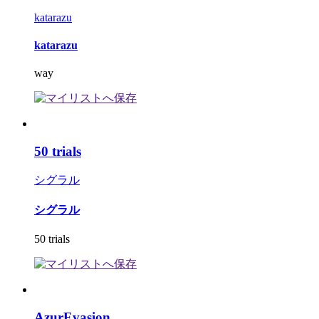
katarazu
katarazu
way
50 trials
シグラル
シグラル
50 trials
AzurEvasion