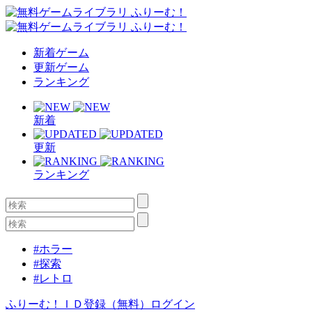
新着ゲーム
更新ゲーム
ランキング
新着
更新
ランキング
#ホラー
#探索
#レトロ
ふりーむ！ＩＤ登録（無料）
ログイン