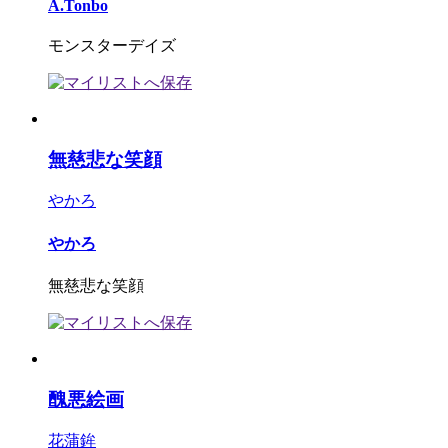
A.Tonbo
モンスターデイズ
無慈悲な笑顔
やかろ
やかろ
無慈悲な笑顔
醜悪絵画
花蒲鉾