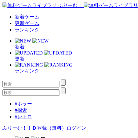
新着ゲーム
更新ゲーム
ランキング
新着
更新
ランキング
#ホラー
#探索
#レトロ
ふりーむ！ＩＤ登録（無料）
ログイン