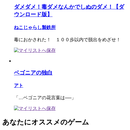
ダメダメ！毒ダメなんかでしぬのダメ！【ダ
ウンロード版】
ねこじゃらし製鉄所
毒におかされた！ １００歩以内で脱出をめざせ！
ベゴニアの独白
アト
「…ベゴニアの花言葉は──」
あなたにオススメのゲーム