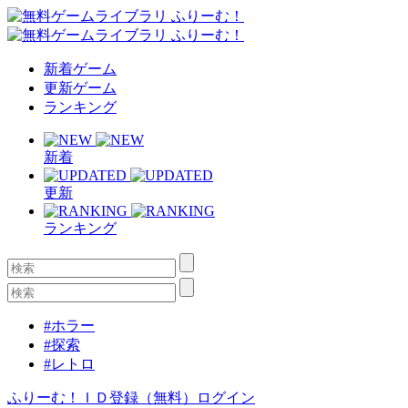
新着ゲーム
更新ゲーム
ランキング
新着
更新
ランキング
#ホラー
#探索
#レトロ
ふりーむ！ＩＤ登録（無料）
ログイン