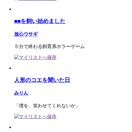
■■を飼い始めました
放心ウサギ
５分で終わる飼育系ホラーゲーム
人形のコエを聞いた日
みりん
「僕を、笑わせてくれないか」