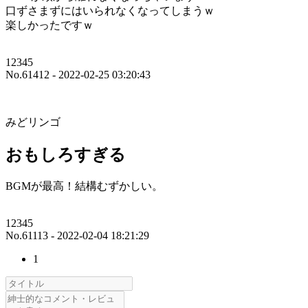
口ずさまずにはいられなくなってしまうｗ
楽しかったですｗ
12345
No.61412 - 2022-02-25 03:20:43
みどリンゴ
おもしろすぎる
BGMが最高！結構むずかしい。
12345
No.61113 - 2022-02-04 18:21:29
1