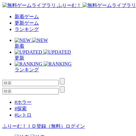
新着ゲーム
更新ゲーム
ランキング
新着
更新
ランキング
#ホラー
#探索
#レトロ
ふりーむ！ＩＤ登録（無料）
ログイン